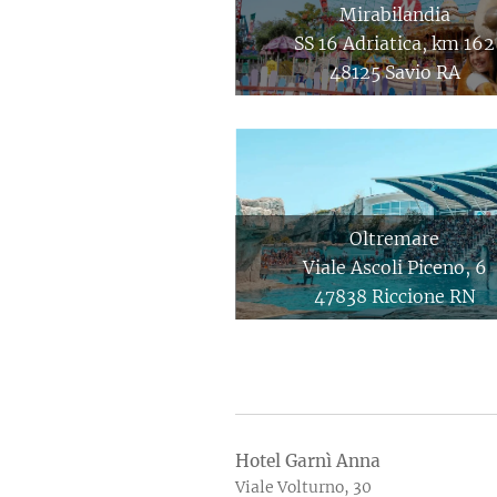
Mirabilandia
SS 16 Adriatica, km 162
48125 Savio RA
Oltremare
Viale Ascoli Piceno, 6
47838 Riccione RN
Hotel Garnì Anna
Viale Volturno, 30