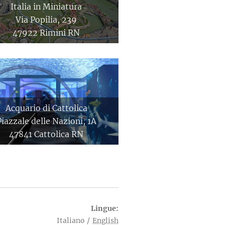
Italia in Miniatura
Via Popilia, 239
47922 Rimini RN
Acquario di Cattolica
Piazzale delle Nazioni, 1A
47841 Cattolica RN
Lingue
Italiano
English