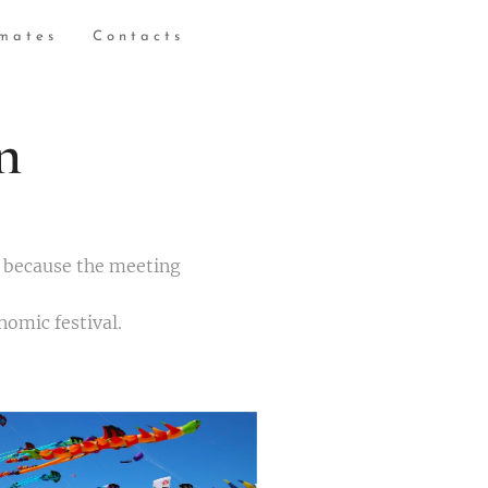
imates
Contacts
n
lly because the meeting
nomic festival.