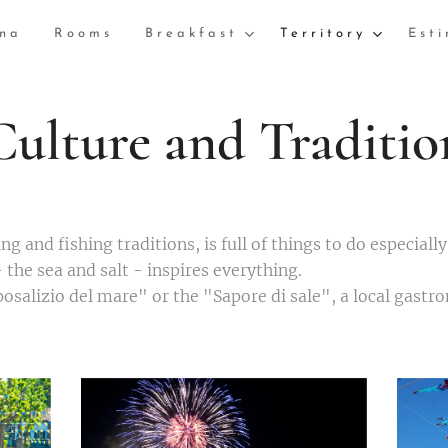
nna
Rooms
Breakfast
Territory
Est
Culture and Traditio
ring and fishing traditions, is full of things to do especia
 the sea and salt - inspires everything.
osalizio del mare" or the "Sapore di sale", a local gastro