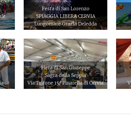
Festa di San Lorenzo
ale
SPIAGGIA LIBERA CERVIA
Lungomare Grazia Deledda
Fiera di San Giuseppe
Sagra della Seppia
ia
Via Tritone 15/ Pinarella di Cervia
V