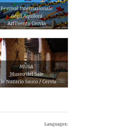
Festival Internazionale
degli Aquiloni
ArtEvento Cervia
MUSA
Museo del Sale
.le Nazario Sauro / Cervia
Languages