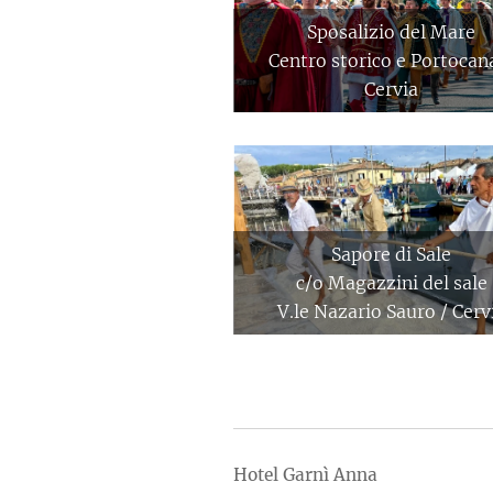
Sposalizio del Mare
Centro storico e Portocan
Cervia
Sapore di Sale
c/o Magazzini del sale
V.le Nazario Sauro / Cerv
Hotel Garnì Anna